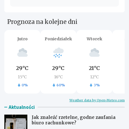
Prognoza na kolejne dni
Jutro
Poniedziałek
Wtorek
Ś
29°C
29°C
21°C
2
15°C
16°C
12°C
1
0%
60%
3%
Weather data by Open-Meteo.com
Aktualności
Jak znaleźć rzetelne, godne zaufania
biuro rachunkowe?