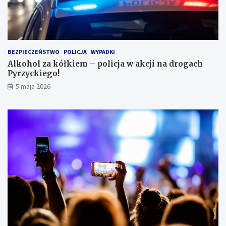
e
s
i
e
i
BEZPIECZEŃSTWO
POLICJA
WYPADKI
s
Alkohol za kółkiem – policja w akcji na drogach
c
Pyrzyckiego!
h
o
5 maja 2026
w
a
ł
s
i
ę
w
l
o
d
ó
w
c
e