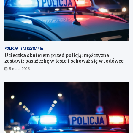
i
z
u
y
r
z
o
n
r
a
a
z
c
o
h
s
u
t
POLICJA
ZATRZYMANIA
n
a
Ucieczka skuterem przed policją: mężczyzna
k
w
zostawił pasażerkę w lesie i schował się w lodówce
o
i
5 maja 2026
w
ł
e
p
?
a
s
a
ż
e
r
k
ę
w
l