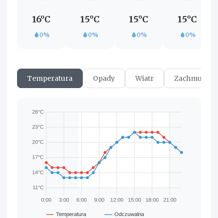
16°C
15°C
15°C
15°C
0%
0%
0%
0%
Temperatura
Opady
Wiatr
Zachmurzen