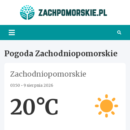
Skip
to
Zach
content
Pogoda Zachodniopomorskie
Zachodniopomorskie
03:50 • 9 sierpnia 2026
20°C