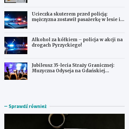
Ucieczka skuterem przed policją:
mężczyzna zostawił pasażerkę w lesie i
schował się w lodówce
Alkohol za kółkiem – policja w akcji na
drogach Pyrzyckiego!
Jubileusz 35-lecia Straży Granicznej:
Muzyczna Odyseja na Gdańskiej
Ołowiance
J
U
a
c
k
i
z
e
n
c
Sprawdź również
a
z
l
k
e
a
ź
s
ć
k