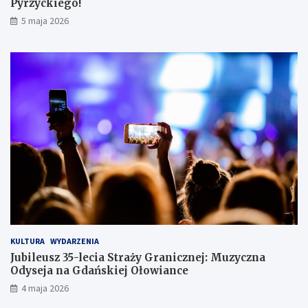
Pyrzyckiego!
h
o
5 maja 2026
w
a
ł
s
i
ę
w
l
o
d
ó
w
c
e
KULTURA
WYDARZENIA
Jubileusz 35-lecia Straży Granicznej: Muzyczna
Odyseja na Gdańskiej Ołowiance
4 maja 2026