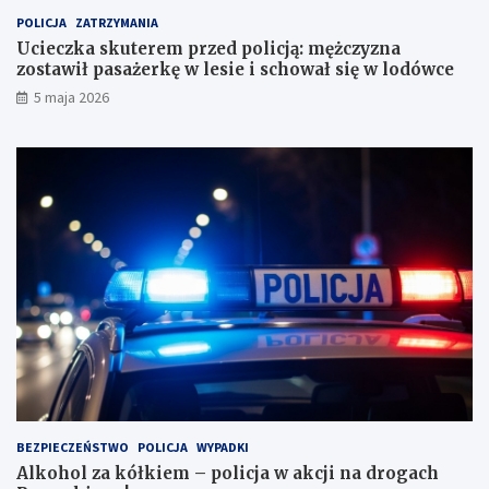
u
t
POLICJA
ZATRZYMANIA
n
a
Ucieczka skuterem przed policją: mężczyzna
k
w
zostawił pasażerkę w lesie i schował się w lodówce
o
i
5 maja 2026
w
ł
e
p
?
a
s
a
ż
e
r
k
ę
w
l
e
s
i
e
i
BEZPIECZEŃSTWO
POLICJA
WYPADKI
s
Alkohol za kółkiem – policja w akcji na drogach
c