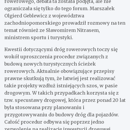
rowerowego, debata ta została podjęta, ale nie
ograniczała się tylko do tego forum. Marszałek
Olgierd Geblewicz z województwa
zachodniopomorskiego prowadził rozmowy na ten
temat również ze Sławomirem Nitrasem,
ministrem sportu i turystyki.
Kwestii dotyczącymi dróg rowerowych toczy się
wokół uproszczenia procedur związanych z
budową nowych turystycznych ścieżek
rowerowych. Aktualnie obowiązujące przepisy
prawne skutkują tym, że łatwiej jest realizować
takie projekty wzdłuż istniejących szos, w pasie
drogowym. W takich przypadkach korzysta się z
tzw. specustawy drogowej, która przez ponad 20 lat
była stosowana przy planowaniu i
przygotowywaniu do budowy dróg dla pojazdów.
Całość procedur odbywa się poprzez jedno
zezwolenie na realizację inwestycji drogowej.