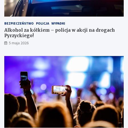
s
i
e
i
BEZPIECZEŃSTWO
POLICJA
WYPADKI
s
Alkohol za kółkiem – policja w akcji na drogach
c
Pyrzyckiego!
h
o
5 maja 2026
w
a
ł
s
i
ę
w
l
o
d
ó
w
c
e