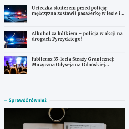
Ucieczka skuterem przed policją:
mężczyzna zostawił pasażerkę w lesie i
schował się w lodówce
Alkohol za kółkiem – policja w akcji na
drogach Pyrzyckiego!
Jubileusz 35-lecia Straży Granicznej:
Muzyczna Odyseja na Gdańskiej
Ołowiance
J
U
a
c
k
i
z
e
n
c
Sprawdź również
a
z
l
k
e
a
ź
s
ć
k
r
u