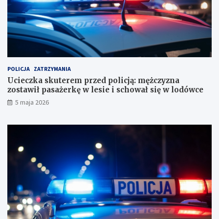
u
y
r
z
o
n
r
a
a
z
c
o
h
s
u
t
POLICJA
ZATRZYMANIA
n
a
Ucieczka skuterem przed policją: mężczyzna
k
w
zostawił pasażerkę w lesie i schował się w lodówce
o
i
5 maja 2026
w
ł
e
p
?
a
s
a
ż
e
r
k
ę
w
l
e