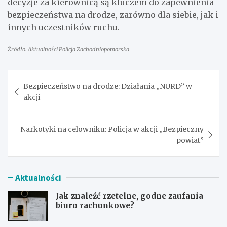
decyzje za kierownicą są kluczem do zapewnienia
bezpieczeństwa na drodze, zarówno dla siebie, jak i
innych uczestników ruchu.
Źródło: Aktualności Policja Zachodniopomorska
Nawigacja
Bezpieczeństwo na drodze: Działania „NURD” w
wpisu
akcji
Narkotyki na celowniku: Policja w akcji „Bezpieczny
powiat”
Aktualności
Jak znaleźć rzetelne, godne zaufania
biuro rachunkowe?