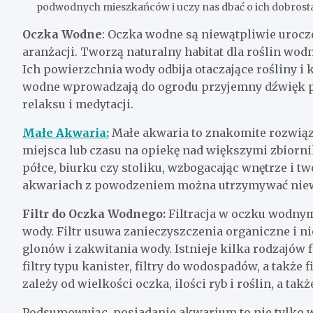
podwodnych mieszkańców i uczy nas dbać o ich dobrost
Oczka Wodne
: Oczka wodne są niewątpliwie urocz
aranżacji. Tworzą naturalny habitat dla roślin wodn
Ich powierzchnia wody odbija otaczające rośliny i k
wodne wprowadzają do ogrodu przyjemny dźwięk pl
relaksu i medytacji.
Małe Akwaria:
Małe akwaria to znakomite rozwiąza
miejsca lub czasu na opiekę nad większymi zbiorn
półce, biurku czy stoliku, wzbogacając wnętrze i
akwariach z powodzeniem można utrzymywać niewie
Filtr do Oczka Wodnego:
Filtracja w oczku wodnym 
wody. Filtr usuwa zanieczyszczenia organiczne i 
glonów i zakwitania wody. Istnieje kilka rodzajów
filtry typu kanister, filtry do wodospadów, a także 
zależy od wielkości oczka, ilości ryb i roślin, a tak
Podsumowując, posiadanie akwarium to nie tylko 