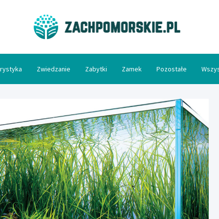
Zac
rystyka
Zwiedzanie
Zabytki
Zamek
Pozostałe
Wszys