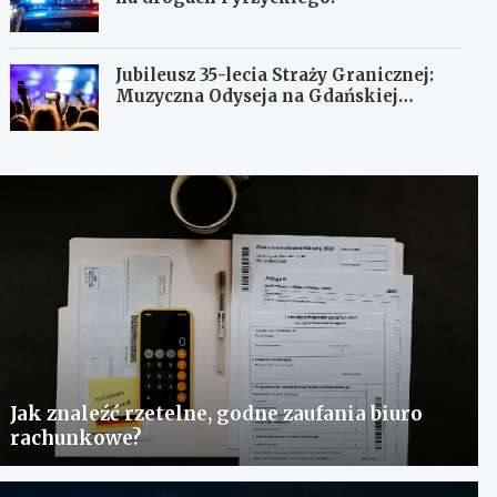
Jubileusz 35-lecia Straży Granicznej:
Muzyczna Odyseja na Gdańskiej
Ołowiance
Jak znaleźć rzetelne, godne zaufania biuro
rachunkowe?