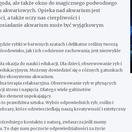
ygoda, ale także okno do magicznego podwodnego
in akwariowych. Opieka nad akwarium jest
i, a także uczy nas cierpliwości i
 posiadanie akwarium może być wyjątkowym
zie rybki w barwnych szatach i delikatne rośliny tworzą
rodowisku, jak i ich codzienne zachowania, jest niezwykle
 okazja do nauki i edukacji. Dla dzieci, obserwowanie ryb i
 edukacyjnym. Możemy dowiedzieć się o różnych gatunkach
dze ekosystemu akwarium.
lna terapia relaksacyjna. Obserwowanie ryb w płynących
i stresu i napięcia. Dlatego wiele gabinetów
ko element uspokajający.
to prawdziwa sztuka. Wybór odpowiednich ryb, roślin i
brazy, które odzwierciedlają naszą kreatywność i estetyczny
średniego kontaktu z naturą, zwłaszcza jeśli mamy
a. To daje nam poczucie odpowiedzialności za życie