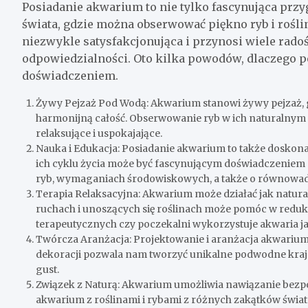
Posiadanie akwarium to nie tylko fascynująca prz
świata, gdzie można obserwować piękno ryb i rośl
niezwykle satysfakcjonująca i przynosi wiele radośc
odpowiedzialności. Oto kilka powodów, dlaczego
doświadczeniem.
Żywy Pejzaż Pod Wodą: Akwarium stanowi żywy pejzaż, gd
harmonijną całość. Obserwowanie ryb w ich naturalnym ś
relaksujące i uspokajające.
Nauka i Edukacja: Posiadanie akwarium to także doskonała
ich cyklu życia może być fascynującym doświadczeniem
ryb, wymaganiach środowiskowych, a także o równowa
Terapia Relaksacyjna: Akwarium może działać jak natura
ruchach i unoszących się roślinach może pomóc w redukcj
terapeutycznych czy poczekalni wykorzystuje akwaria ja
Twórcza Aranżacja: Projektowanie i aranżacja akwarium 
dekoracji pozwala nam tworzyć unikalne podwodne krajo
gust.
Związek z Naturą: Akwarium umożliwia nawiązanie bezpo
akwarium z roślinami i rybami z różnych zakątków świat