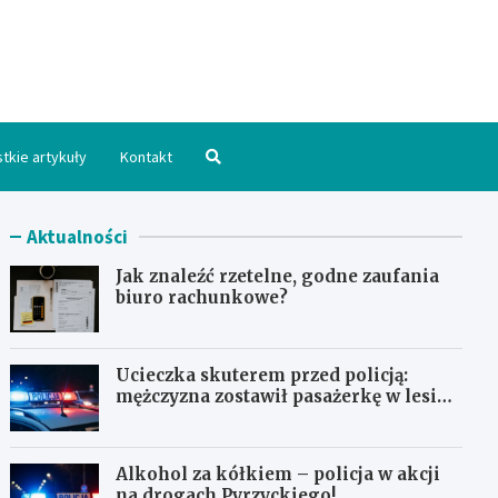
hpomorskie.pl
tkie artykuły
Kontakt
Aktualności
Jak znaleźć rzetelne, godne zaufania
biuro rachunkowe?
Ucieczka skuterem przed policją:
mężczyzna zostawił pasażerkę w lesie i
schował się w lodówce
Alkohol za kółkiem – policja w akcji
na drogach Pyrzyckiego!