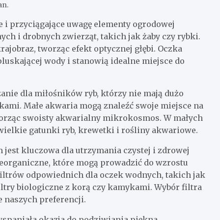
an.
e i przyciągające uwagę elementy ogrodowej
ych i drobnych zwierząt, takich jak żaby czy rybki.
rajobraz, tworząc efekt optycznej głębi. Oczka
uskającej wody i stanowią idealne miejsce do
nie dla miłośników ryb, którzy nie mają dużo
ikami. Małe akwaria mogą znaleźć swoje miejsce na
 tworząc swoisty akwarialny mikrokosmos. W małych
lkie gatunki ryb, krewetki i rośliny akwariowe.
jest kluczowa dla utrzymania czystej i zdrowej
nieorganiczne, które mogą prowadzić do wzrostu
 filtrów odpowiednich dla oczek wodnych, takich jak
filtry biologiczne z korą czy kamykami. Wybór filtra
że naszych preferencji.
wspaniała okazja do podziwiania piękna