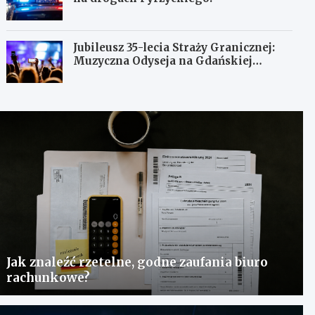
Jubileusz 35-lecia Straży Granicznej:
Muzyczna Odyseja na Gdańskiej
Ołowiance
Jak znaleźć rzetelne, godne zaufania biuro
rachunkowe?