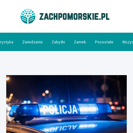
Zac
rystyka
Zwiedzanie
Zabytki
Zamek
Pozostałe
Wszys