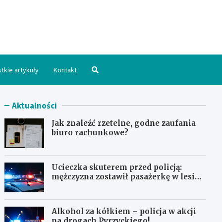
hpomorskie.pl
tkie artykuły
Kontakt
Aktualności
Jak znaleźć rzetelne, godne zaufania
biuro rachunkowe?
Ucieczka skuterem przed policją:
mężczyzna zostawił pasażerkę w lesie i
schował się w lodówce
Alkohol za kółkiem – policja w akcji
na drogach Pyrzyckiego!