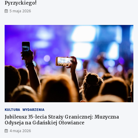
Pyrzyckiego!
h
o
5 maja 2026
w
a
ł
s
i
ę
w
l
o
d
ó
w
c
e
KULTURA
WYDARZENIA
Jubileusz 35-lecia Straży Granicznej: Muzyczna
Odyseja na Gdańskiej Ołowiance
4 maja 2026