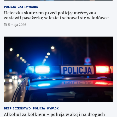
h
s
u
t
POLICJA
ZATRZYMANIA
n
a
Ucieczka skuterem przed policją: mężczyzna
k
w
zostawił pasażerkę w lesie i schował się w lodówce
o
i
5 maja 2026
w
ł
e
p
?
a
s
a
ż
e
r
k
ę
w
l
e
s
i
e
i
BEZPIECZEŃSTWO
POLICJA
WYPADKI
s
Alkohol za kółkiem – policja w akcji na drogach
c