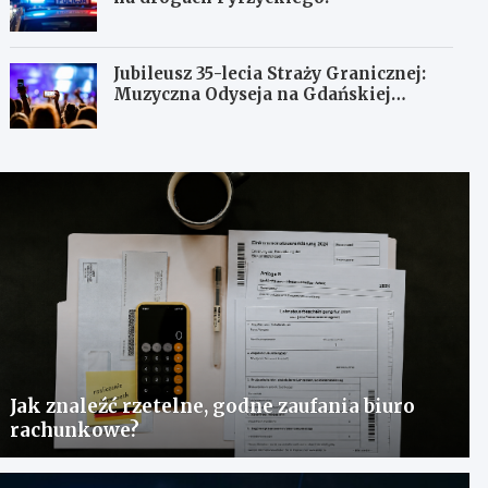
Jubileusz 35-lecia Straży Granicznej:
Muzyczna Odyseja na Gdańskiej
Ołowiance
Jak znaleźć rzetelne, godne zaufania biuro
rachunkowe?