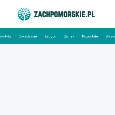
Zac
rystyka
Zwiedzanie
Zabytki
Zamek
Pozostałe
Wszys