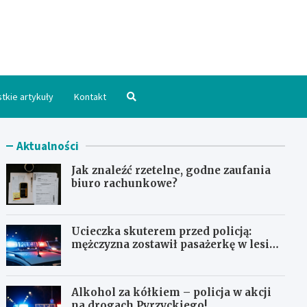
hpomorskie.pl
tkie artykuły
Kontakt
Aktualności
Jak znaleźć rzetelne, godne zaufania
biuro rachunkowe?
Ucieczka skuterem przed policją:
mężczyzna zostawił pasażerkę w lesie i
schował się w lodówce
Alkohol za kółkiem – policja w akcji
na drogach Pyrzyckiego!