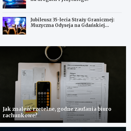
Jubileusz 35-lecia Straży Granicznej:
Muzyczna Odyseja na Gdańskiej
Ołowiance
Jak znaleźć rzetelne, godne zaufania biuro
rachunkowe?