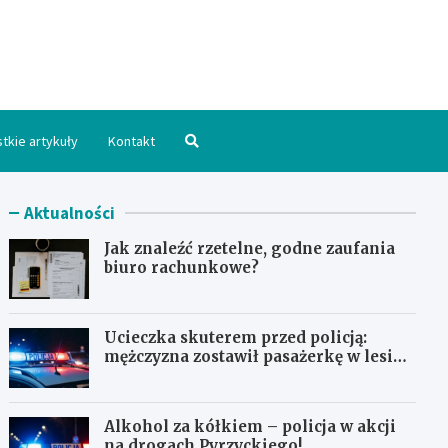
hpomorskie.pl
tkie artykuły
Kontakt
Aktualności
Jak znaleźć rzetelne, godne zaufania
biuro rachunkowe?
Ucieczka skuterem przed policją:
mężczyzna zostawił pasażerkę w lesie i
schował się w lodówce
Alkohol za kółkiem – policja w akcji
na drogach Pyrzyckiego!