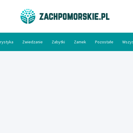
Zac
rystyka
Zwiedzanie
Zabytki
Zamek
Pozostałe
Wszys