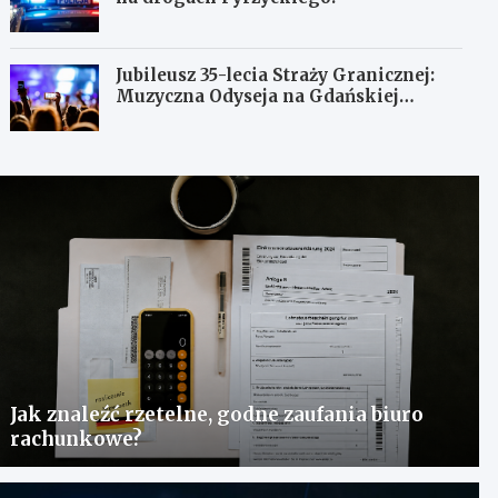
Jubileusz 35-lecia Straży Granicznej:
Muzyczna Odyseja na Gdańskiej
Ołowiance
Jak znaleźć rzetelne, godne zaufania biuro
rachunkowe?