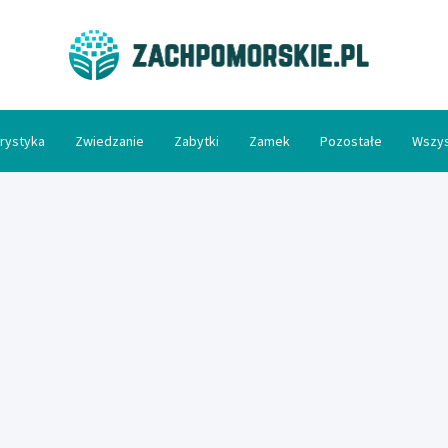
Zac
rystyka
Zwiedzanie
Zabytki
Zamek
Pozostałe
Wszys