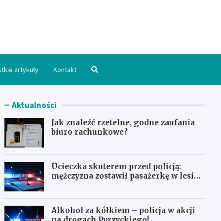
hpomorskie.pl
tkie artykuły
Kontakt
Aktualności
Jak znaleźć rzetelne, godne zaufania
biuro rachunkowe?
Ucieczka skuterem przed policją:
mężczyzna zostawił pasażerkę w lesie i
schował się w lodówce
Alkohol za kółkiem – policja w akcji
na drogach Pyrzyckiego!